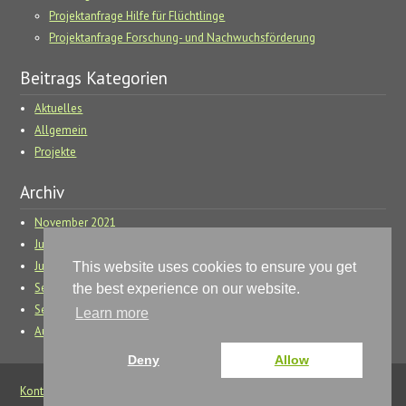
Projektanfrage Hilfe für Flüchtlinge
Projektanfrage Forschung- und Nachwuchsförderung
Beitrags Kategorien
Aktuelles
Allgemein
Projekte
Archiv
November 2021
Juli 2018
Juni 2018
This website uses cookies to ensure you get
September 2017
the best experience on our website.
September 2016
Learn more
August 2016
Deny
Allow
Kontakt
|
Impressum
|
©
2026
Jürgens-Stiftung
Letzte Änderung
1.